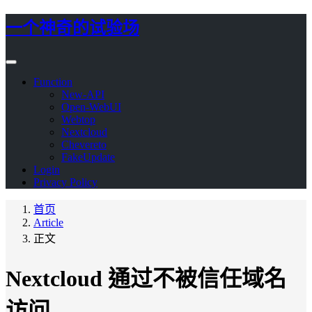
一个神奇的试验场
Function
New-API
Open-WebUI
Webtop
Nextcloud
Chevereto
FakeUpdate
Login
Privacy Policy
首页
Article
正文
Nextcloud 通过不被信任域名
访问