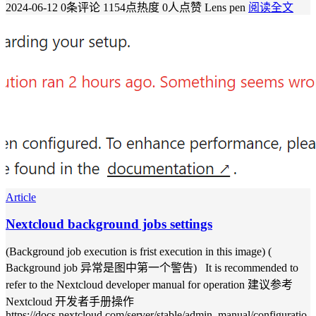
2024-06-12
0条评论
1154点热度
0人点赞
Lens pen
阅读全文
Article
Nextcloud background jobs settings
(Background job execution is frist execution in this image) (
Background job 异常是图中第一个警告) It is recommended to
refer to the Nextcloud developer manual for operation 建议参考
Nextcloud 开发者手册操作
https://docs.nextcloud.com/server/stable/admin_manual/configuratio...