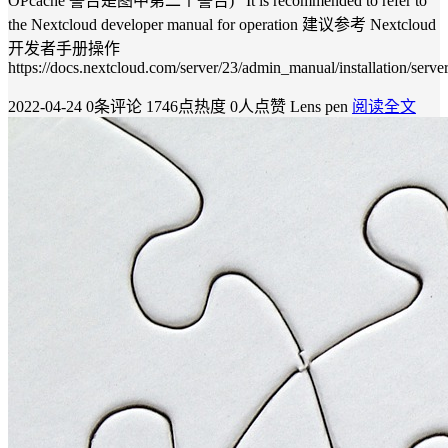
OPcache 警告是图中第二个警告) It is recommended to refer to
the Nextcloud developer manual for operation 建议参考 Nextcloud
开发者手册操作
https://docs.nextcloud.com/server/23/admin_manual/installation/server
2022-04-24
0条评论
1746点热度
0人点赞
Lens pen
阅读全文