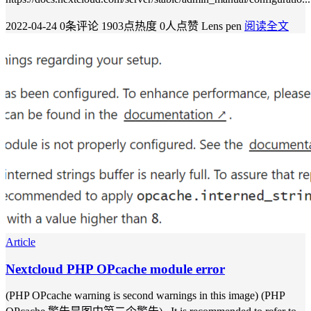
2022-04-24
0条评论
1903点热度
0人点赞
Lens pen
阅读全文
Article
Nextcloud PHP OPcache module error
(PHP OPcache warning is second warnings in this image) (PHP