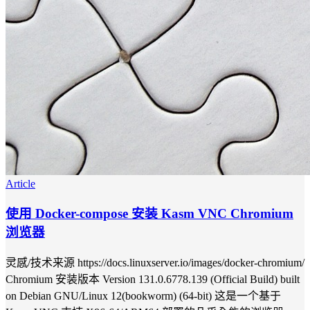
Article
使用 Docker-compose 安装 Kasm VNC Chromium
浏览器
灵感/技术来源 https://docs.linuxserver.io/images/docker-chromium/
Chromium 安装版本 Version 131.0.6778.139 (Official Build) built
on Debian GNU/Linux 12(bookworm) (64-bit) 这是一个基于