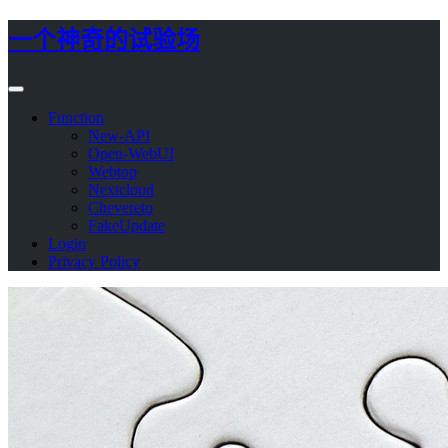
一个神奇的试验场
Function
New-API
Open-WebUI
Webtop
Nextcloud
Chevereto
FakeUpdate
Login
Privacy Policy