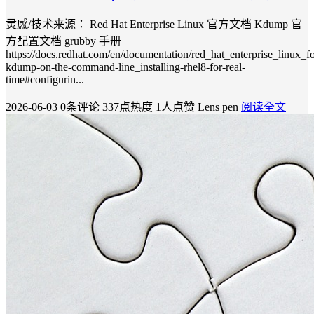
灵感/技术来源： Red Hat Enterprise Linux 官方文档 Kdump 官
方配置文档 grubby 手册
https://docs.redhat.com/en/documentation/red_hat_enterprise_linux_fo
kdump-on-the-command-line_installing-rhel8-for-real-
time#configurin...
2026-06-03
0条评论
337点热度
1人点赞
Lens pen
阅读全文